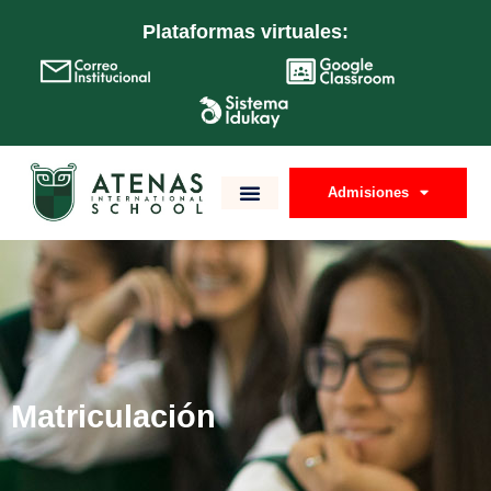
Plataformas virtuales:
Matriculación Online
Admisiones
Matriculación