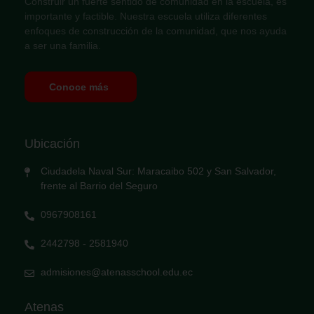
Construir un fuerte sentido de comunidad en la escuela, es
importante y factible. Nuestra escuela utiliza diferentes
enfoques de construcción de la comunidad, que nos ayuda
a ser una familia.
Conoce más
Ubicación
Ciudadela Naval Sur: Maracaibo 502 y San Salvador,
frente al Barrio del Seguro
0967908161
2442798 - 2581940
admisiones@atenasschool.edu.ec
Atenas