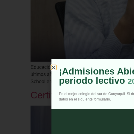
Educación online en Ecuador: descubra la modali
¡Admisiones Abie
últimos años, ofreciendo nuevas oportunidades p
periodo lectivo
2
School entendemos que una modalidad online de c
Certificaciones TOEFL y
En el mejor colegio del sur de Guayaquil. Si 
datos en el siguiente formulario.