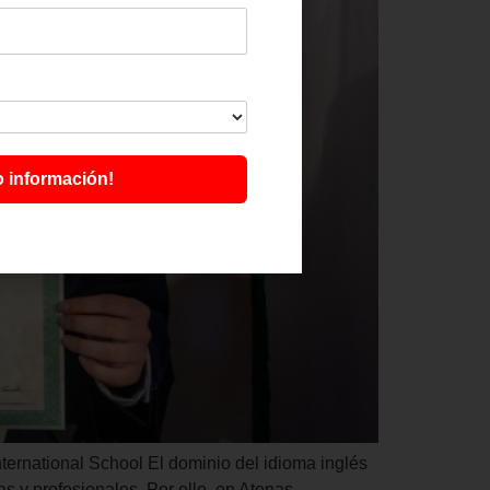
o información!
ternational School El dominio del idioma inglés
 y profesionales. Por ello, en Atenas