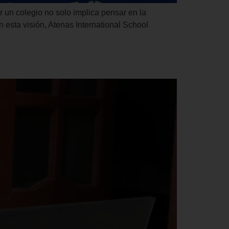
r un colegio no solo implica pensar en la
n esta visión, Atenas International School