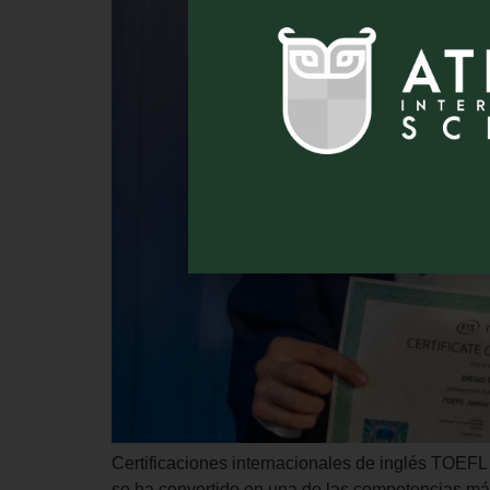
Certificaciones internacionales de inglés TOEFL 
se ha convertido en una de las competencias má