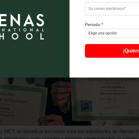
Periodo
*
¡Quier
y MET: un beneficio exclusivo para los estudiantes de Atenas In
s importantes para acceder a mejores oportunidades académicas