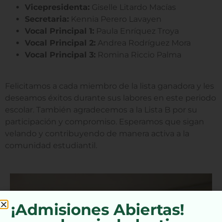
Vicepresidenta:
Giselle Litardo Macías
Secretaria:
Kennia Perero Lavayen
Vocal Principal 1:
Paula Enríquez Troya
Vocal Principal 2:
Andrea Rodríguez Mora
Vocal Principal 3:
Romina Riccio Palma
Felicitamos a cada miembro de la lista ganadora y les
deseamos éxitos durante sus labores en este periodo
escolar. También agradecemos a la Lista B por su
participación y compromiso. Esperamos que sigan
velando y contribuyendo de manera activa a la
comunidad estudiantil.
¡Admisiones Abiertas!