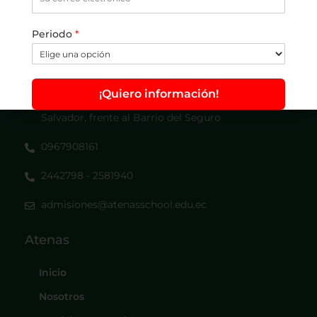
Conoce más
Periodo
*
Ubicación
¡Quiero información!
Ciudadela Naval Sur: Maracaibo 502 y San
Salvador, frente al Barrio del Seguro
0967908161
2442798 - 2581940
admisiones@atenasschool.edu.ec
Atenas
Inicio
Nosotros